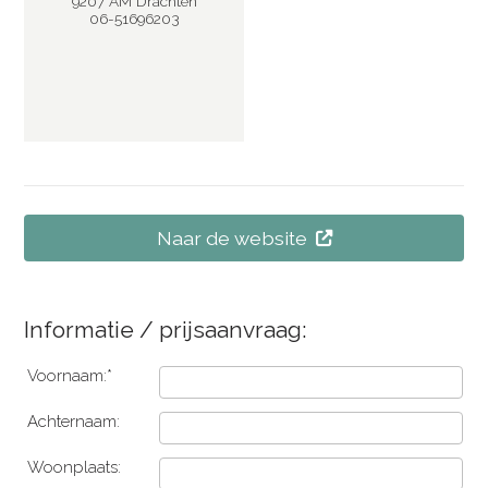
9207 AM Drachten
06-51696203
Naar de website
Informatie / prijsaanvraag:
Voornaam:*
Achternaam:
Woonplaats: