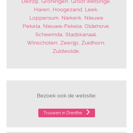
Delfzijl
,
Groningen
,
Groot Wetsinge
,
Haren
,
Hoogezand
,
Leek
,
Loppersum
,
Niekerk
,
Nieuwe
Pekela
,
Nieuwe-Pekela
,
Oldehove
,
Scheemda
,
Stadskanaal
,
Winschoten
,
Zeerijp
,
Zuidhorn
,
Zuidwolde
,
Bezoek ook de website:
Trouwen in Drenthe