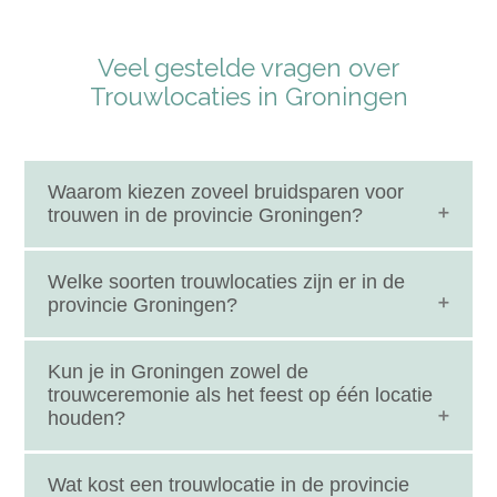
Veel gestelde vragen over
Trouwlocaties in Groningen
Waarom kiezen zoveel bruidsparen voor
trouwen in de provincie Groningen?
Trouwen in de provincie Groningen betekent
Welke soorten trouwlocaties zijn er in de
kiezen voor ruimte, rust en karakter. De provincie
provincie Groningen?
staat bekend om haar veelzijdige trouwlocaties,
variërend van historische panden en sfeervolle
De provincie Groningen biedt een breed scala aan
Kun je in Groningen zowel de
boerderijen tot moderne stadslocaties en
trouwlocaties. Je vindt er landelijke trouwlocaties
trouwceremonie als het feest op één locatie
natuurgebieden. Daarnaast heerst er een nuchtere,
houden?
midden in het groen, industriële locaties met een
gastvrije mentaliteit waardoor veel locaties flexibel
stoer karakter, klassieke gebouwen met historie en
zijn en graag meedenken. Voor bruidsparen die
stijlvolle stadse locaties in Groningen-stad. Ook zijn
Ja, veel trouwlocaties in de provincie Groningen
Wat kost een trouwlocatie in de provincie
een persoonlijke en ongedwongen trouwdag