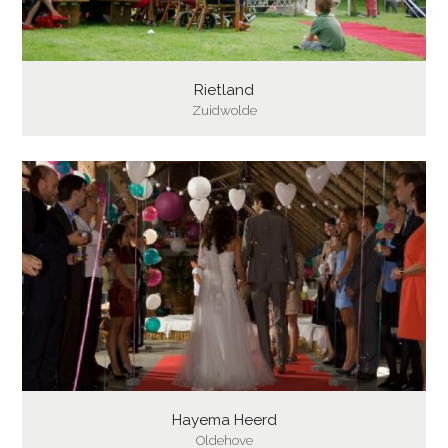
Rietland
Zuidwolde
Hayema Heerd
Oldehove