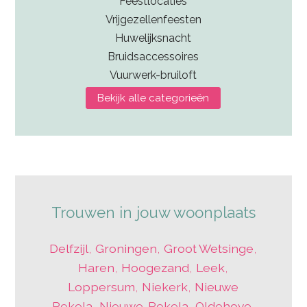
Feestlocaties
Vrijgezellenfeesten
Huwelijksnacht
Bruidsaccessoires
Vuurwerk-bruiloft
Bekijk alle categorieën
Trouwen in jouw woonplaats
Delfzijl
,
Groningen
,
Groot Wetsinge
,
Haren
,
Hoogezand
,
Leek
,
Loppersum
,
Niekerk
,
Nieuwe
Pekela
,
Nieuwe-Pekela
,
Oldehove
,