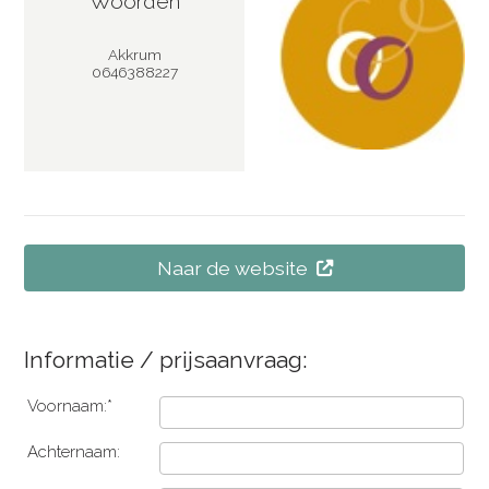
Woorden
Akkrum
0646388227
Naar de website
Informatie / prijsaanvraag:
Voornaam:*
Achternaam: