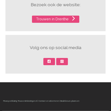
Bezoek ook de website:
Trouwen in Drenthe
Volg ons op social media
Privacyverklaring TrouweninGroningen.nl
|
Contact en adverteren
|
Bruidsbeurs plaatsen