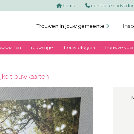
home
contact en adverte
Trouwen in jouw gemeente
Insp
uwkaarten
Trouwringen
Trouwfotograaf
Trouwvervoer
ijke trouwkaarten
M