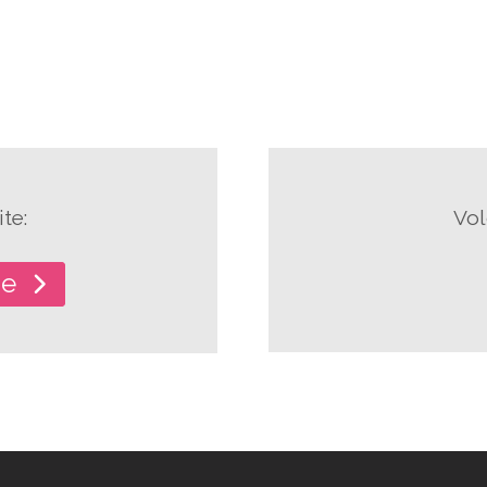
te:
Vol
he