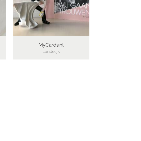
MyCards.nl
Landelijk