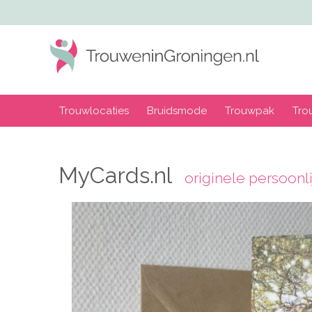
Trouwlocaties
Bruidsmode
Trouwpak
Tro
MyCards.nl
originele persoonl