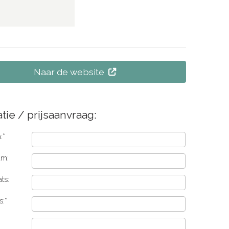
Naar de website
tie / prijsaanvraag:
:*
am:
ts:
s:*