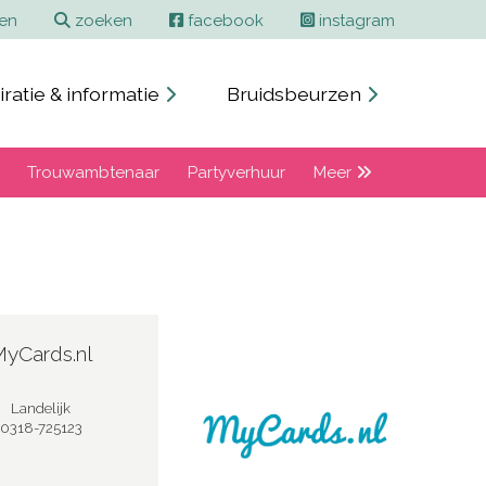
ren
zoeken
facebook
instagram
iratie & informatie
Bruidsbeurzen
Trouwambtenaar
Partyverhuur
Meer
yCards.nl
Landelijk
0318-725123