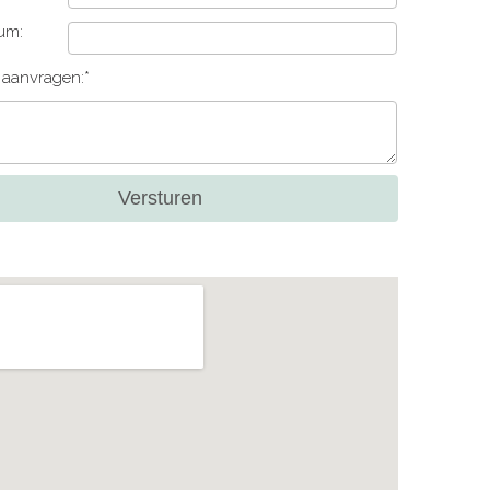
um:
e aanvragen:*