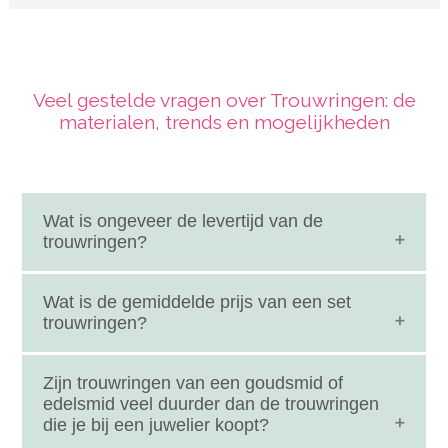
Veel gestelde vragen over Trouwringen: de
materialen, trends en mogelijkheden
Wat is ongeveer de levertijd van de
trouwringen?
De levertijd van de trouwringen kan erg variéren.
Wat is de gemiddelde prijs van een set
Gaat het om standaard trouwringen die de juwelier
trouwringen?
bij het trouwringenmerk kan inkopen dan kunnen
deze binnen enkele weken binnen zijn. En daarna
Het gemiddelde bedrag dat wordt uitgegeven aan
Zijn trouwringen van een goudsmid of
mss nog even iets op maat maken. Voor
een set trouwringen ligt tussen de € 1200,- en €
edelsmid veel duurder dan de trouwringen
trouwringen gemaakt de goudsmid mag je
die je bij een juwelier koopt?
1500,-. De kosten voor de trouwringen liggen
minstens wel 3 maanden uittrekken. Mocht je die tijd